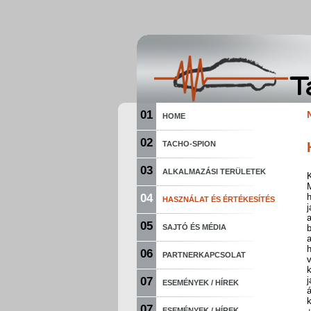
01
HOME
02
TACHO-SPION
03
ALKALMAZÁSI TERÜLETEK
K
04
HASZNÁLAT ÉS ÉRTÉKESÍTÉS
05
SAJTÓ ÉS MÉDIA
a
06
PARTNERKAPCSOLAT
v
07
j
ESEMÉNYEK / HÍREK
k
07
ESEMÉNYEK / HÍREK