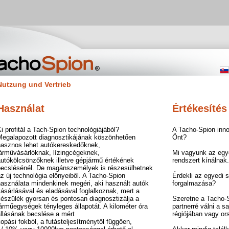
Nutzung und Vertrieb
Használat
Értékesítés
i profitál a Tach-Spion technológiájából?
A Tacho-Spion inno
Megalapozott diagnosztikájának köszönhetően
Önt?
hasznos lehet autókereskedőknek,
járművásárlóknak, lízingcégeknek,
Mi vagyunk az egyet
autókölcsönzőknek illetve gépjármű értékének
rendszert kínálnak.
becslésénél. De magánszemélyek is részesülhetnek
z új technológia előnyeiből. A Tacho-Spion
Érdekli az egyedi 
használata mindenkinek megéri, aki használt autók
forgalmazása?
ásárlásával és eladásával foglalkoznak, mert a
készülék gyorsan és pontosan diagnosztizálja a
Szeretne a Tacho-S
árműegységek tényleges állapotát. A kilométer óra
partnerré válni a sa
állásának becslése a mért
régiójában vagy o
opási fokból, a futásteljesítménytől függően,