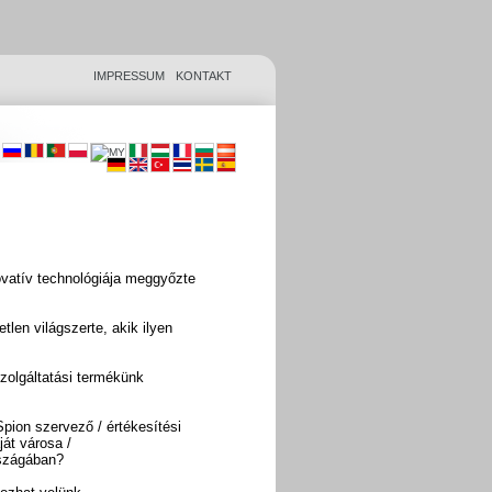
IMPRESSUM
KONTAKT
vatív technológiája meggyőzte
len világszerte, akik ilyen
szolgáltatási termékünk
pion szervező / értékesítési
ját városa /
rszágában?