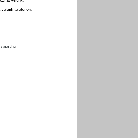
kozhat velünk.
 velünk telefonon:
-spion.hu