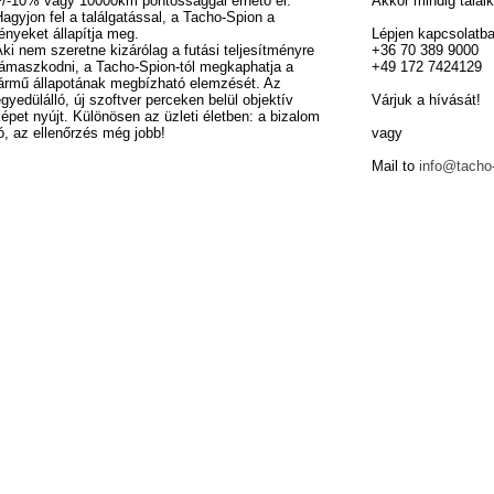
+/-10% vagy 10000km pontossággal érhető el.
Akkor mindig talál
agyjon fel a találgatással, a Tacho-Spion a
ényeket állapítja meg.
Lépjen kapcsolatba
ki nem szeretne kizárólag a futási teljesítményre
+36 70 389 9000
támaszkodni, a Tacho-Spion-tól megkaphatja a
+49 172 7424129
jármű állapotának megbízható elemzését. Az
gyedülálló, új szoftver perceken belül objektív
Várjuk a hívását!
épet nyújt. Különösen az üzleti életben: a bizalom
ó, az ellenőrzés még jobb!
vagy
Mail to
info@tacho