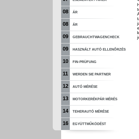
H
t
08
ÁR
A
08
ÁR
e
k
09
GEBRAUCHTWAGENCHECK
j
09
HASZNÁLT AUTÓ ELLENŐRZÉS
10
FIN-PRÜFUNG
11
WERDEN SIE PARTNER
12
AUTÓ MÉRÉSE
13
MOTORKERÉKPÁR MÉRÉS
14
TEHERAUTÓ MÉRÉSE
16
EGYÜTTMŰKÖDÉST