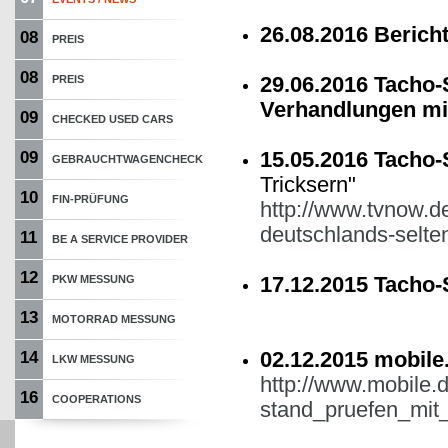
26.08.2016 Berich
08
PREIS
08
29.06.2016 Tacho-
PREIS
Verhandlungen mi
09
CHECKED USED CARS
15.05.2016 Tacho-
09
GEBRAUCHTWAGENCHECK
Tricksern"
10
FIN-PRÜFUNG
http://www.tvnow.de
deutschlands-selte
11
BE A SERVICE PROVIDER
12
17.12.2015 Tacho-
PKW MESSUNG
13
MOTORRAD MESSUNG
02.12.2015 mobile
14
LKW MESSUNG
http://www.mobile.
16
COOPERATIONS
stand_pruefen_mit