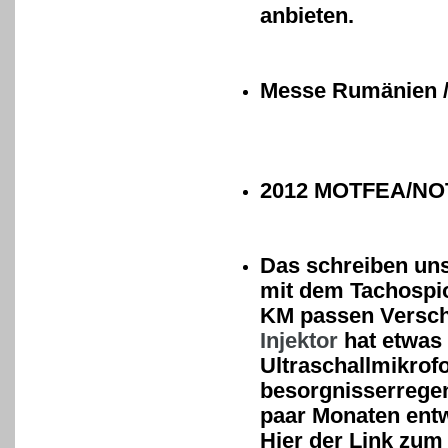
anbieten.
Messe Rumänien /
2012 MOTFEA/NOT
Das schreiben un
mit dem Tachospio
KM passen Verschl
Injektor
hat etwas 
Ultraschallmikrof
besorgnisserregen
paar Monaten entw
Hier der Link zum