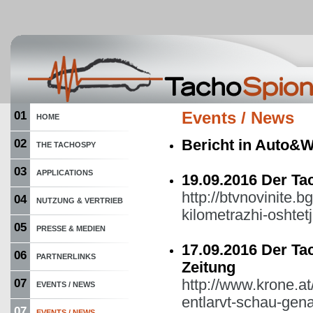
01
Events / News
HOME
Bericht in Auto&Wi
02
THE TACHOSPY
03
APPLICATIONS
19.09.2016 Der T
http://btvnovinite.b
04
NUTZUNG & VERTRIEB
kilometrazhi-oshtet
05
PRESSE & MEDIEN
17.09.2016 Der Ta
06
PARTNERLINKS
Zeitung
http://www.krone.at
07
EVENTS / NEWS
entlarvt-schau-gen
07
EVENTS / NEWS