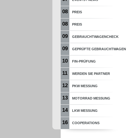
08
PREIS
08
PREIS
09
GEBRAUCHTWAGENCHECK
09
GEPRÜFTE GEBRAUCHTWAGEN
10
FIN-PRÜFUNG
11
WERDEN SIE PARTNER
12
PKW MESSUNG
13
MOTORRAD MESSUNG
14
LKW MESSUNG
16
COOPERATIONS