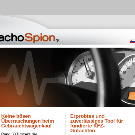
Keine bösen
Erprobtes und
Überraschungen beim
zuverlässiges Tool für
Gebrauchtwagenkauf
fundierte KFZ-
Gutachten
Rund 30 Prozent der