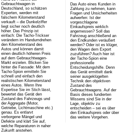
Gebrauchtwagen in
Das Auto eines Kunden in
Deutschland, so schätzen
Zahlung zu nehmen, kann
Experten, werden mit
Fragen und Unsicherheiten
falschem Kilometerstand
aufwerfen: Ist der
verkauft – die Dunkelziffer
vorgeschlagene
liegt sicher noch deutlich
Einkaufspreis wirklich
höher. Das Prinzip ist
angemessen? Soll das
einfach: Die Tacho-Trickser
Fahrzeug anschließend an
verändern im Handumdrehen
den Endkunden veräußert
den Kilometerstand des
werden? Oder ist es klüger,
Autos und können damit
den Wagen dem Export
einen deutlich höheren Preis
zuzuführen? Auch hier ist
auf dem Gebrauchtwagen-
der Tacho-Spion eine
Markt erzielen. Blicken Sie
professionelle
hinter die Fassade: Mit dem
Entscheidungshilfe. Denn
Tacho-Spion ermitteln Sie
das Gerät ermittelt dank
schnell und einfach den
seiner ausgeklügelten
realistischen Kilometerstand
Technik den objektiven
eines Autos. Wenn Ihre
Zustand des
Expertise Sie im Stich lässt,
Gebrauchtwagens. Auf der
bewertet das Gerät den
Basis dieses fundierten
Zustand des Fahrzeugs und
Wissens sind Sie in der
der Aggregate (Motor,
Lage, objektiv zu
Getriebe, Lichtmaschine etc.)
entscheiden – sei es über
genau. Es entlarvt
den Einkaufspreis oder über
verborgene Mängel und
das weitere Vorgehen.
Defekte und klärt Sie auf,
welche Reparaturen in naher
Zukunft anstehen.