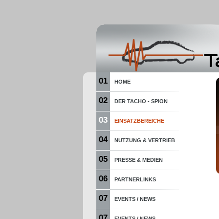
01
HOME
02
DER TACHO - SPION
03
EINSATZBEREICHE
04
NUTZUNG & VERTRIEB
05
PRESSE & MEDIEN
06
PARTNERLINKS
07
EVENTS / NEWS
07
EVENTS / NEWS