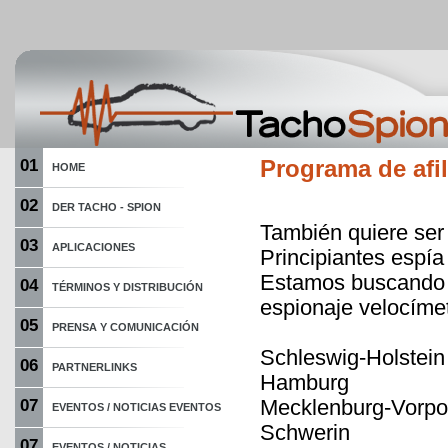
01
Programa de afil
HOME
02
DER TACHO - SPION
También quiere ser 
03
APLICACIONES
Principiantes espí
Estamos buscando l
04
TÉRMINOS Y DISTRIBUCIÓN
espionaje velocíme
05
PRENSA Y COMUNICACIÓN
Schleswig-Holstein
06
PARTNERLINKS
Hamburg
Mecklenburg-Vorp
07
EVENTOS / NOTICIAS EVENTOS
Schwerin
07
EVENTOS / NOTICIAS...