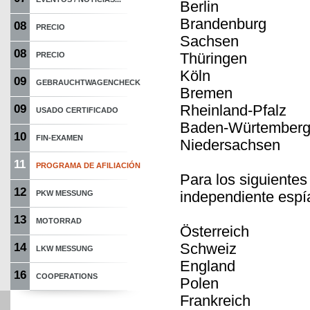
Berlin
Brandenburg
08
PRECIO
Sachsen
08
Thüringen
PRECIO
Köln
09
GEBRAUCHTWAGENCHECK
Bremen
Rheinland-Pfalz
09
USADO CERTIFICADO
Baden-Würtember
10
FIN-EXAMEN
Niedersachsen
11
PROGRAMA DE AFILIACIÓN
Para los siguiente
12
independiente espí
PKW MESSUNG
13
MOTORRAD
Österreich
Schweiz
14
LKW MESSUNG
England
16
COOPERATIONS
Polen
Frankreich