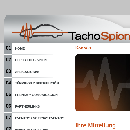
01
Kontakt
HOME
02
DER TACHO - SPION
03
APLICACIONES
04
TÉRMINOS Y DISTRIBUCIÓN
05
PRENSA Y COMUNICACIÓN
06
PARTNERLINKS
07
EVENTOS / NOTICIAS EVENTOS
Ihre Mitteilung
07
EVENTOS / NOTICIAS...