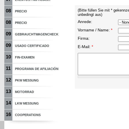
08
(Bitte füllen Sie mit * gekennz
PRECIO
unbedingt aus)
Anrede:
08
PRECIO
Vorname / Name:
*
09
GEBRAUCHTWAGENCHECK
Firma:
09
USADO CERTIFICADO
E-Mail:
*
10
FIN-EXAMEN
11
PROGRAMA DE AFILIACIÓN
12
PKW MESSUNG
13
MOTORRAD
14
LKW MESSUNG
16
COOPERATIONS