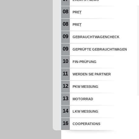
08
PREȚ
08
PREȚ
09
GEBRAUCHTWAGENCHECK
09
GEPRÜFTE GEBRAUCHTWAGEN
10
FIN-PRÜFUNG
11
WERDEN SIE PARTNER
12
PKW MESSUNG
13
MOTORRAD
14
LKW MESSUNG
16
COOPERATIONS