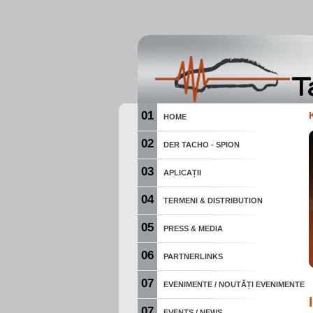
01
HOME
02
DER TACHO - SPION
03
APLICAȚII
04
TERMENI & DISTRIBUTION
05
PRESS & MEDIA
06
PARTNERLINKS
07
EVENIMENTE / NOUTĂȚI EVENIMENTE
07
EVENTS / NEWS