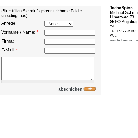
TachoSpion
(Bitte füllen Sie mit * gekennzeichnete Felder
Michael Schmu
unbedingt aus)
Ulmenweg 73
85169 Augsbur
Anrede:
Tel.:
+49-177-2725197
Vorname / Name:
*
Web:
Firma:
www.tacho-spion.d
E-Mail:
*