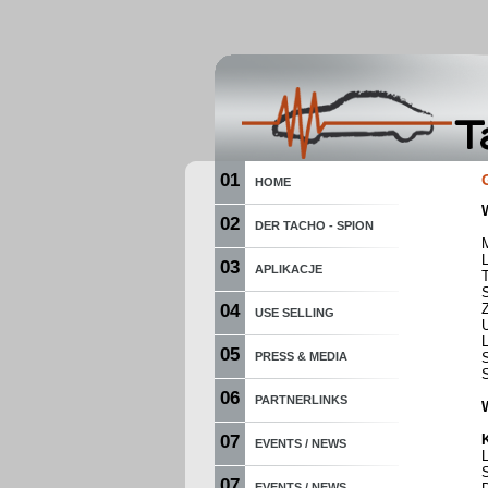
01
HOME
02
DER TACHO - SPION
03
APLIKACJE
S
04
USE SELLING
05
PRESS & MEDIA
06
PARTNERLINKS
07
EVENTS / NEWS
S
07
EVENTS / NEWS