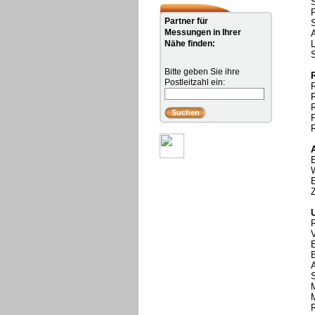
S
Partner für
S
Messungen in Ihrer
A
Nähe finden:
Bitte geben Sie ihre
Postleitzahl ein:
P
R
R
A
S
M