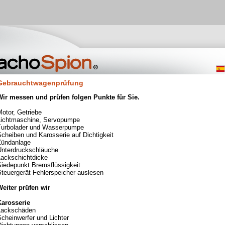
Gebrauchtwagenprüfung
Wir messen und prüfen folgen Punkte für Sie.
Motor, Getriebe
Lichtmaschine, Servopumpe
Turbolader und Wasserpumpe
cheiben und Karosserie auf Dichtigkeit
Zündanlage
Unterdruckschläuche
Lackschichtdicke
Siedepunkt Bremsflüssigkeit
Steuergerät Fehlerspeicher auslesen
Weiter prüfen wir
Karosserie
Lackschäden
cheinwerfer und Lichter