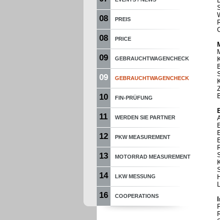
08
PREIS
08
PRICE
09
GEBRAUCHTWAGENCHECK
09
GEBRAUCHTWAGENCHECK
10
B
FIN-PRÜFUNG
E
11
WERDEN SIE PARTNER
E
E
12
PKW MEASUREMENT
E
R
13
MOTORRAD MEASUREMENT
14
LKW MESSUNG
16
COOPERATIONS
F