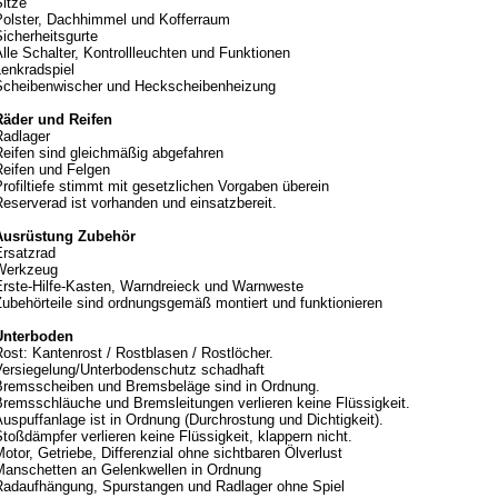
itze
Polster, Dachhimmel und Kofferraum
icherheitsgurte
lle Schalter, Kontrollleuchten und Funktionen
Lenkradspiel
Scheibenwischer und Heckscheibenheizung
Räder und Reifen
Radlager
Reifen sind gleichmäßig abgefahren
Reifen und Felgen
rofiltiefe stimmt mit gesetzlichen Vorgaben überein
eserverad ist vorhanden und einsatzbereit.
Ausrüstung Zubehör
Ersatzrad
Werkzeug
Erste-Hilfe-Kasten, Warndreieck und Warnweste
Zubehörteile sind ordnungsgemäß montiert und funktionieren
Unterboden
ost: Kantenrost / Rostblasen / Rostlöcher.
Versiegelung/Unterbodenschutz schadhaft
Bremsscheiben und Bremsbeläge sind in Ordnung.
Bremsschläuche und Bremsleitungen verlieren keine Flüssigkeit.
uspuffanlage ist in Ordnung (Durchrostung und Dichtigkeit).
toßdämpfer verlieren keine Flüssigkeit, klappern nicht.
otor, Getriebe, Differenzial ohne sichtbaren Ölverlust
Manschetten an Gelenkwellen in Ordnung
Radaufhängung, Spurstangen und Radlager ohne Spiel