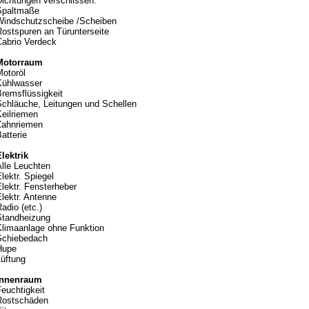
Dichtungen verschlissen.
Spaltmaße
Windschutzscheibe /Scheiben
Rostspuren an Türunterseite
Cabrio Verdeck
Motorraum
Motoröl
Kühlwasser
Bremsflüssigkeit
Schläuche, Leitungen und Schellen
Keilriemen
Zahnriemen
atterie
lektrik
Alle Leuchten
lektr. Spiegel
lektr. Fensterheber
lektr. Antenne
adio (etc.)
Standheizung
Klimaanlage ohne Funktion
Schiebedach
Hupe
Lüftung
Innenraum
euchtigkeit
Rostschäden