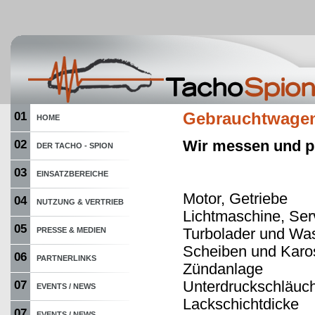
01
Gebrauchtwage
HOME
Wir messen und pr
02
DER TACHO - SPION
03
EINSATZBEREICHE
Motor, Getriebe
04
NUTZUNG & VERTRIEB
Lichtmaschine, Se
05
Turbolader und W
PRESSE & MEDIEN
Scheiben und Karos
06
PARTNERLINKS
Zündanlage
Unterdruckschläuc
07
EVENTS / NEWS
Lackschichtdicke
07
EVENTS / NEWS