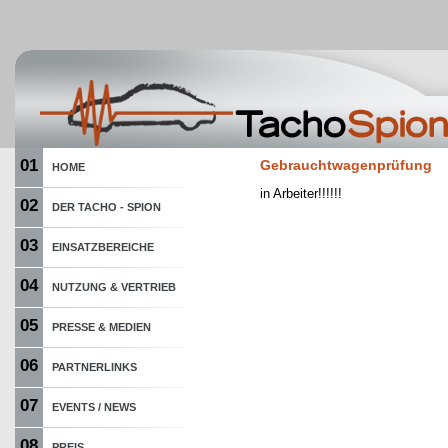
01
Gebrauchtwagenprüfung
HOME
in Arbeiter!!!!!!
02
DER TACHO - SPION
03
EINSATZBEREICHE
04
NUTZUNG & VERTRIEB
05
PRESSE & MEDIEN
06
PARTNERLINKS
07
EVENTS / NEWS
08
PREIS